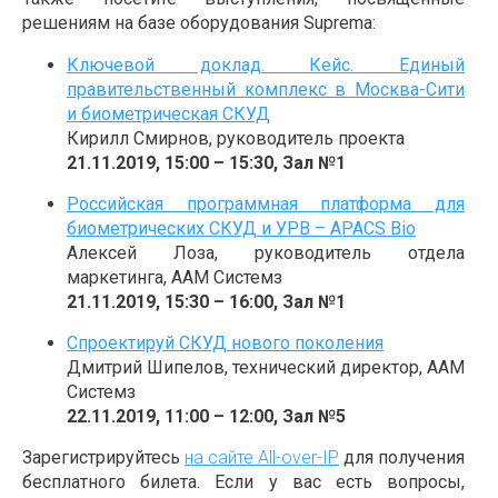
Технические материалы
решениям на базе оборудования Suprema:
О КОМПАНИИ
Ключевой доклад. Кейс. Единый
ГДЕ КУПИТЬ
правительственный комплекс в Москва-Сити
и биометрическая СКУД
НОВОСТИ
Кирилл Смирнов, руководитель проекта
21.11.2019, 15:00 – 15:30, Зал №1
КОНТАКТЫ
Российская программная платформа для
биометрических СКУД и УРВ – APACS Bio
Алексей Лоза, руководитель отдела
маркетинга, ААМ Системз
21.11.2019, 15:30 – 16:00, Зал №1
Спроектируй СКУД нового поколения
Дмитрий Шипелов, технический директор, ААМ
Системз
22.11.2019, 11:00 – 12:00, Зал №5
Зарегистрируйтесь
на сайте All-over-IP
для получения
бесплатного билета. Если у вас есть вопросы,