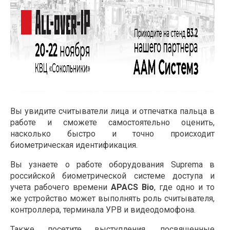
BioEntry R2
CoreStation
Аксессуары
Кронштейн
OM-120
Thermal Camera
КАТАЛОГ ПО
Вы увидите считыватели лица и отпечатка пальца в
APACS
работе и сможете самостоятельно оценить,
BioStar 2
насколько быстро и точно происходит
биометрическая идентификация.
Мобильные решения
Поддерживаемое ПО
Вы узнаете о работе оборудования Suprema в
российской биометрической системе доступа и
ОБЪЕКТЫ
учета рабочего времени
APACS Bio
, где одно и то
ПОДДЕРЖКА
же устройство может выполнять роль считывателя,
контроллера, терминала УРВ и видеодомофона.
Маркетинговые материалы
Также посетите выступления, посвященные