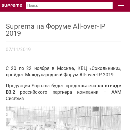
ОБОРУДОВАНИЕ
Suprema на Форуме All-over-IP
RFID считыватели
2019
Xpass S2
XPass D2
07/11/2019
Xpass 2
XPass Q2
С 20 по 22 ноября в Москве, КВЦ «Сокольники»,
Биометрическое оборудование
пройдет Международный Форум All-over-IP 2019.
BioStation 2a
Продукция Suprema будет представлена
на стенде
BioStation 3
В3.2
российского партнера компании – ААМ
FaceStation F2
Системз.
BioEntry W2
BioEntry P2
BioLite N2