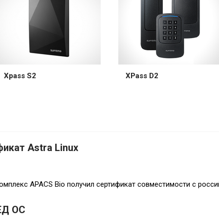
Xpass S2
XPass D2
икат Astra Linux
омплекс APACS Bio получил сертификат совместимости с росси
ЕД ОС