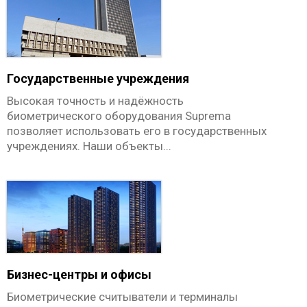
BioEntry R2
CoreStation
Аксессуары
Кронштейн
Государственные учреждения
OM-120
Высокая точность и надёжность
Thermal Camera
биометрического оборудования Suprema
позволяет использовать его в государственных
КАТАЛОГ ПО
учреждениях. Наши объекты...
APACS
BioStar 2
Мобильные решения
Поддерживаемое ПО
ОБЪЕКТЫ
ПОДДЕРЖКА
Бизнес-центры и офисы
Маркетинговые материалы
Биометрические считыватели и терминалы