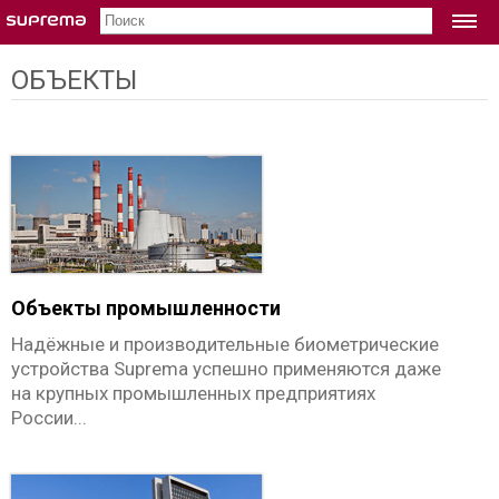
ОБОРУДОВАНИЕ
ОБЪЕКТЫ
RFID считыватели
Xpass S2
XPass D2
Xpass 2
XPass Q2
Биометрическое оборудование
BioStation 2a
Объекты промышленности
BioStation 3
Надёжные и производительные биометрические
устройства Suprema успешно применяются даже
FaceStation F2
на крупных промышленных предприятиях
BioEntry W2
России...
BioEntry P2
BioLite N2